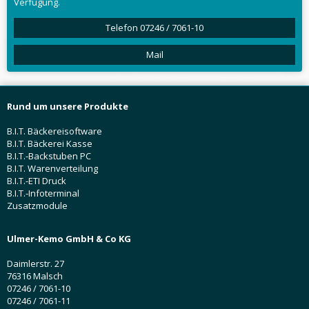
Verfügung.
Telefon 07246 / 7061-10
Mail
Rund um unsere Produkte
B.I.T. Bäckereisoftware
B.I.T. Bäckerei Kasse
B.I.T.-Backstuben PC
B.I.T. Warenverteilung
B.I.T.-ETI Druck
B.I.T.-Infoterminal
Zusatzmodule
Ulmer-Kemo GmbH & Co KG
Daimlerstr. 27
76316 Malsch
07246 / 7061-10
07246 / 7061-11