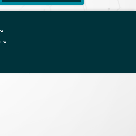
re
sum