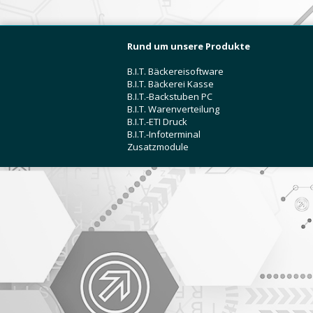
Rund um unsere Produkte
B.I.T. Bäckereisoftware
B.I.T. Bäckerei Kasse
B.I.T.-Backstuben PC
B.I.T. Warenverteilung
B.I.T.-ETI Druck
B.I.T.-Infoterminal
Zusatzmodule