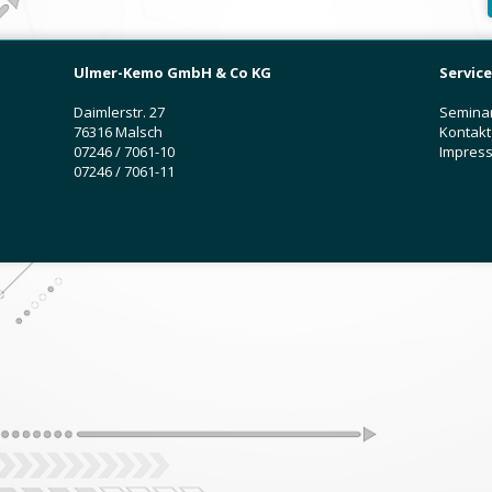
Ulmer-Kemo GmbH & Co KG
Service
Daimlerstr. 27
Semina
76316 Malsch
Kontakt
07246 / 7061-10
Impres
07246 / 7061-11