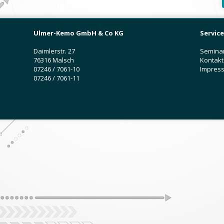
Ulmer-Kemo GmbH & Co KG
Service
Daimlerstr. 27
Semina
76316 Malsch
Kontakt
07246 / 7061-10
Impres
07246 / 7061-11