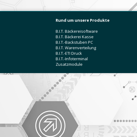
Rund um unsere Produkte
B.I.T. Bäckereisoftware
B.I.T. Bäckerei Kasse
B.I.T.-Backstuben PC
B.I.T. Warenverteilung
B.I.T.-ETI Druck
B.I.T.-Infoterminal
Zusatzmodule