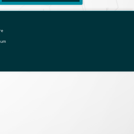
re
sum